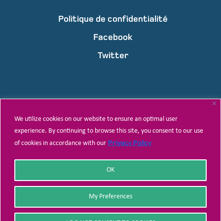
Politique de confidentialité
Facebook
Twitter
Adresse
01BP2186 Ouagadougou Burkina Faso
We utilize cookies on our website to ensure an optimal user
T +226 25 47 13 54/+226 70 12 13 92
experience. By continuing to browse this site, you consent to our use
Privacy Policy
of cookies in accordance with our
info@share-net-burkinafaso.org
E:
OK
My Preferences
© 2021 Share-Net Burkina Faso • Tous droits réservés