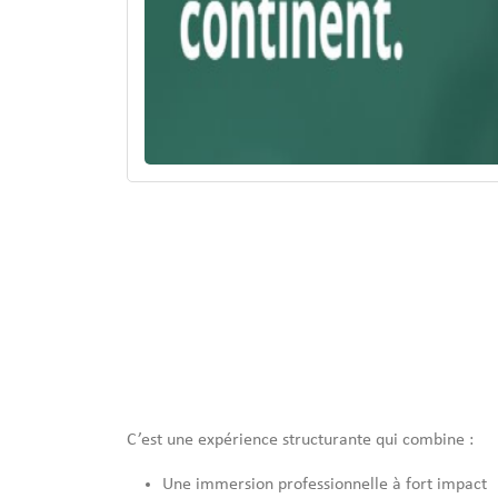
Le Mastercard Foundation Associates Program (MFA
d’Afrique subsaharienne, est un programme d’excell
nouvelle génération de talents africains à fort pot
structurées, un accompagnement personnalisé et 
passerelle directe entre les jeunes talents et les 
sociale du continent.
Le MFAP n’est pas un simple stage.
C’est une expérience structurante qui combine :
Une immersion professionnelle à fort impact