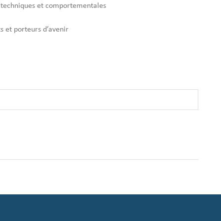
techniques et comportementales
 et porteurs d’avenir
s capables d’agir, d’innover et de bâtir l’Afrique de demain.