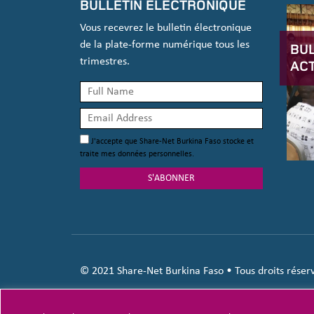
BULLETIN ÉLECTRONIQUE
Vous recevrez le bulletin électronique
de la plate-forme numérique tous les
BUL
trimestres.
AC
J'accepte que Share-Net Burkina Faso stocke et
traite mes données personnelles.
S'ABONNER
© 2021 Share-Net Burkina Faso • Tous droits réser