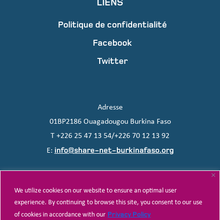
LIENS
Politique de confidentialité
Facebook
Twitter
Adresse
01BP2186 Ouagadougou Burkina Faso
T +226 25 47 13 54/+226 70 12 13 92
info@share-net-burkinafaso.org
E:
We utilize cookies on our website to ensure an optimal user
experience. By continuing to browse this site, you consent to our use
© 2021 Share-Net Burkina Faso • Tous droits réservés
Privacy Policy
of cookies in accordance with our